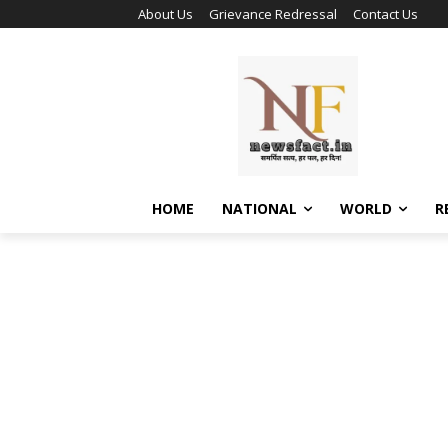
About Us
Grievance Redressal
Contact Us
HOME
NATIONAL
WORLD
R