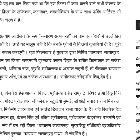
य ही यह तय कर लिया गया था कि इस फिल्म में काम करने वाले सभी सेक्टर के
ह से फ़िल्म के लोकेशन, कलाकार, तकनीशियन के साथ साथ डबिंग आर्टिस्ट भी
िम चरण में है।
सहयोग आंदोलन के रूप “चम्पारण सत्याग्रह’’ का नाम स्वर्णाक्षरों में उल्लेखित
Om
ै। उन्हें यह मालूम नही है कि उनके पूर्वजों ने कितनी कुर्बानियां दी है। पूरी
छात
े रूबरू कराएगी। युवा फ़िल्मकार ई युवराज द्वारा निर्मित “चम्पारण सत्याग्रह”
R
 का जिम्मा राष्ट्रपति पुरस्कार प्राप्त बिहार के चर्चित फिल्मकार डा राजेश
बन
ा रानी, अस्मिता राज, सुरभि श्रीवास्तव व अशोक सहनी हैं, तो गीतकार चम्पारण
ऑफ
ुमार आँसू एवं डा राजेश अस्थाना हैं। संगीतकार स्नेहाशीष शिबू देब हैं।
An
स्
न, बिजनेस हेड आकाश मित्तल, प्रोडक्शन हेड सम्राट, स्थिर छाया रिंकू गिरी
मा
ी यादव, पोस्ट प्रोडक्शन जी फोकस स्टूडियो मुम्बई, डी आई संपादन राज मिनरुल,
R 
पंडित, मिक्सिंग शाहनवाज़ एवं साउंड डिजाइन राजा यादव के हैं। वही बिजनेस हेड
स्
्दन झा, कंचन सिंह एवं बबिता श्रीवास्तव, प्रोडक्शन कंट्रोलर राममणि एवं
मा
रूप में बन रही फ़िल्म “चम्पारण सत्याग्रह” सुप्रसिद्ध गाँधीवादी ब्रजकिशोर
Ak
लिखित पुस्तक “चम्पारण सत्याग्रह गाथा” से संदर्भित है।
और