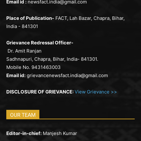
Email id :
newsfact.india@gmail.com
Place of Publication-
FACT, Lah Bazar, Chapra, Bihar,
India - 841301
Grievance Redressal Officer-
Dr. Amit Ranjan
Sadhnapuri, Chapra, Bihar, India- 841301.
Mobile No. 9431463003
Email id:
grievancenewsfact.india@gmail.com
DISCLOSURE OF GRIEVANCE:
View Grievance >>
OUR TEAM
Editor-in-chief:
Manjesh Kumar