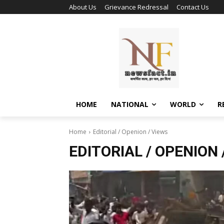
About Us
Grievance Redressal
Contact Us
HOME
NATIONAL
WORLD
R
Home
Editorial / Openion / Views
EDITORIAL / OPENION 