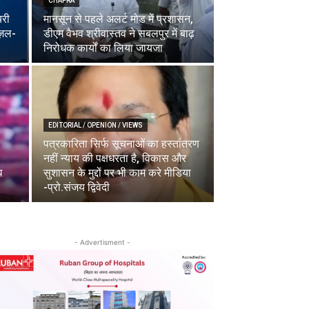
CHAPRA
यरी
मानसून से पहले अलर्ट मोड में प्रशासन,
ज़ल-
डीएम वैभव श्रीवास्तव ने सबलपुर में बाढ़
निरोधक कार्यों का लिया जायजा
EDITORIAL / OPENION / VIEWS
पत्रकारिता सिर्फ सूचनाओं का हस्तांतरण
नहीं न्याय की पक्षधरता है, विकास और
ध
सुशासन के मुद्दों पर भी काम करे मीडिया
-प्रो.संजय द्विवेदी
- Advertisment -