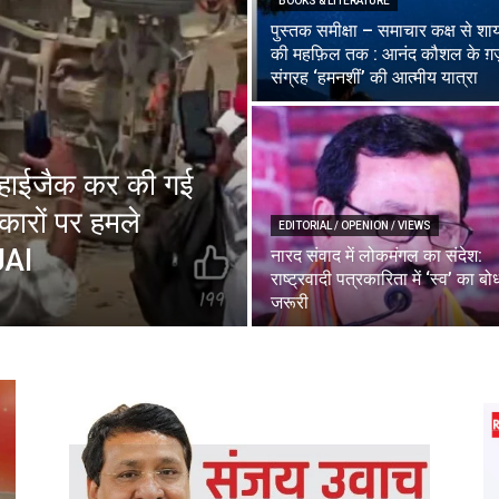
BOOKS & LITERATURE
पुस्तक समीक्षा – समाचार कक्ष से शा
की महफ़िल तक : आनंद कौशल के ग़
संग्रह ‘हमनशीं’ की आत्मीय यात्रा
को हाईजैक कर की गई
ारों पर हमले
EDITORIAL / OPENION / VIEWS
JAI
नारद संवाद में लोकमंगल का संदेश:
राष्ट्रवादी पत्रकारिता में ‘स्व’ का बो
जरूरी