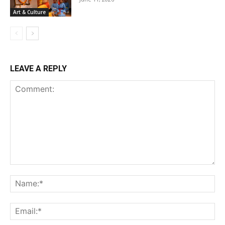
Art & Culture
LEAVE A REPLY
Comment:
Na
Ema