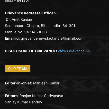
India - 841301
Grievance Redressal Officer-
Dr. Amit Ranjan
Sadhnapuri, Chapra, Bihar, India- 841301.
Mobile No. 9431463003
Email id:
grievancenewsfact.india@gmail.com
DISCLOSURE OF GRIEVANCE:
View Grievance >>
OUR TEAM
Editor-in-chief:
Manjesh Kumar
Editors:
Ranjan Kumar Shriwastva
Sanjay Kumar Pandey