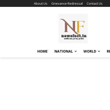
About Us
Grievance Redressal
Contact Us
HOME
NATIONAL
WORLD
R