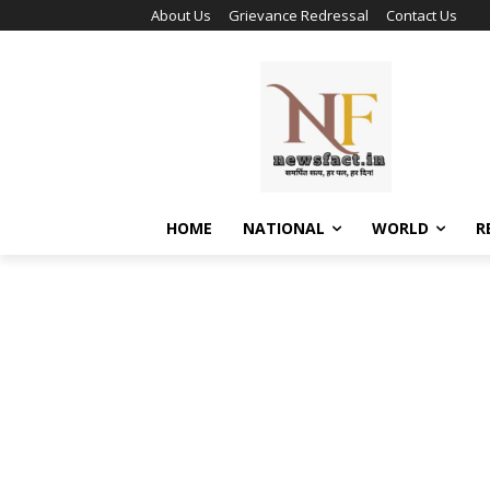
About Us
Grievance Redressal
Contact Us
HOME
NATIONAL
WORLD
R