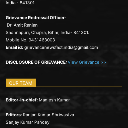
India - 841301
Grievance Redressal Officer-
Dr. Amit Ranjan
Sadhnapuri, Chapra, Bihar, India- 841301.
Mobile No. 9431463003
Email id:
grievancenewsfact.india@gmail.com
DISCLOSURE OF GRIEVANCE:
View Grievance >>
OUR TEAM
Editor-in-chief:
Manjesh Kumar
Editors:
Ranjan Kumar Shriwastva
Sanjay Kumar Pandey