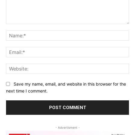
Comment:
Na
Ema
Web
Save my name, email, and website in this browser for the
next time I comment.
- Advertisment -