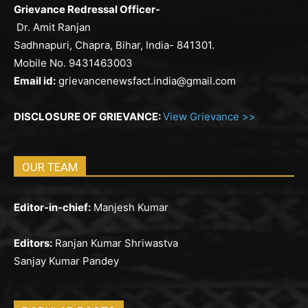
Grievance Redressal Officer-
Dr. Amit Ranjan
Sadhnapuri, Chapra, Bihar, India- 841301.
Mobile No. 9431463003
Email id:
grievancenewsfact.india@gmail.com
DISCLOSURE OF GRIEVANCE:
View Grievance >>
OUR TEAM
Editor-in-chief:
Manjesh Kumar
Editors:
Ranjan Kumar Shriwastva
Sanjay Kumar Pandey