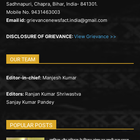
Sadhnapuri, Chapra, Bihar, India- 841301.
Mobile No. 9431463003
Email id:
grievancenewsfact.india@gmail.com
DISCLOSURE OF GRIEVANCE:
View Grievance >>
OUR TEAM
Editor-in-chief:
Manjesh Kumar
Editors:
Ranjan Kumar Shriwastva
Sanjay Kumar Pandey
POPULAR POSTS