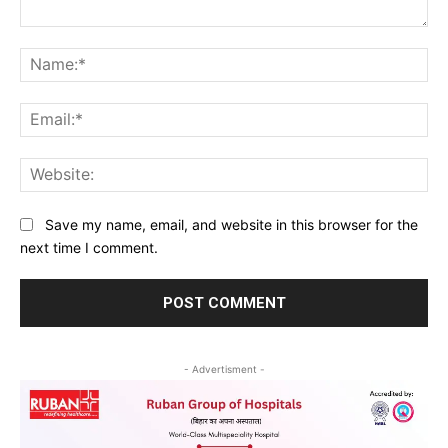
Comment:
Na
Ema
Web
Save my name, email, and website in this browser for the
next time I comment.
- Advertisment -