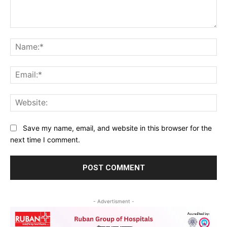
Comment:
Na
Ema
Web
Save my name, email, and website in this browser for the
next time I comment.
- Advertisment -