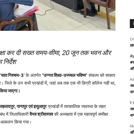
Om
छात
समीक्षा कर दी सख्त समय-सीमा, 20 जून तक भवन और
R
निर्देश
बन
ऑफ
‘सात निश्चय-3’
के अंतर्गत
“उन्नत शिक्षा-उज्ज्वल भविष्य”
संकल्प को साकार
An
। जिले के उन सभी प्रखंडों में, जहां अब तक एक भी डिग्री कॉलेज नहीं था,
स्
भ किया जाएगा।
मा
R 
लहलादपुर, पानापुर एवं इसुआपुर
प्रखंडों में तात्कालिक व्यवस्था के तहत
स्
संबंध में जिलाधिकारी
वैभव श्रीवास्तव
की अध्यक्षता में एक महत्वपूर्ण समीक्षा
मा
्तृत आकलन किया गया।
Ak
और