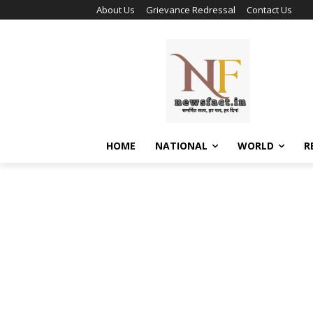
About Us
Grievance Redressal
Contact Us
HOME
NATIONAL
WORLD
R