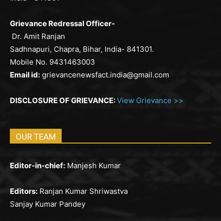
Grievance Redressal Officer-
Dr. Amit Ranjan
Sadhnapuri, Chapra, Bihar, India- 841301.
Mobile No. 9431463003
Email id:
grievancenewsfact.india@gmail.com
DISCLOSURE OF GRIEVANCE:
View Grievance >>
OUR TEAM
Editor-in-chief:
Manjesh Kumar
Editors:
Ranjan Kumar Shriwastva
Sanjay Kumar Pandey