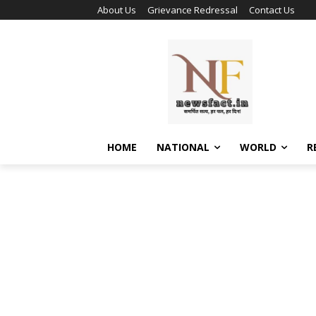
About Us
Grievance Redressal
Contact Us
HOME
NATIONAL
WORLD
R