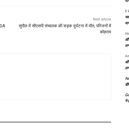
मा
R 
स्
Next article
मा
NDA
सुपौल में सीएसपी संचालक की सड़क दुर्घटना में मौत, परिजनों में
कोहराम
Ak
और
लग
Am
और
लग
Ne
डी
G
ने 