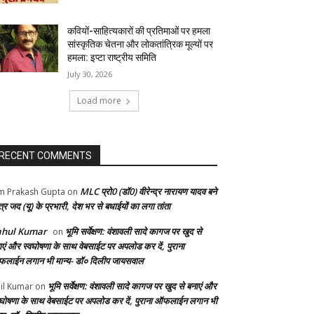
कवियों-साहित्यकारों की प्रतिमाओं पर हमला
सांस्कृतिक चेतना और लोकतांत्रिक मूल्यों पर
हमला: इप्टा राष्ट्रीय समिति
July 30, 2026
Load more
RECENT COMMENTS
MLC प्रो0 (डॉ0) वीरेन्द्र नारायण यादव बने
 Prakash Gupta
on
्र जद (यू) के प्रभारी, देश भर से बधाईयों का लगा तांता
ahul Kumar
भूमि सर्वेक्षण: वंशावली सादे कागज पर खुद से
on
ाएं और स्वघोषणा के साथ वेबसाईट पर अपलोड कर दें, पुराना
लाईन लगान भी मान्य- डॉ० दिलीप जायसवाल
भूमि सर्वेक्षण: वंशावली सादे कागज पर खुद से बनाएं और
il Kumar
on
वघोषणा के साथ वेबसाईट पर अपलोड कर दें, पुराना ऑफलाईन लगान भी