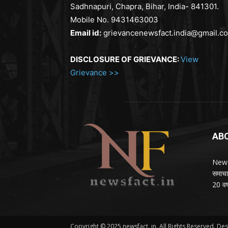
Sadhnapuri, Chapra, Bihar, India- 841301.
Mobile No. 9431463003
Email id:
grievancenewsfact.india@gmail.c
DISCLOSURE OF GRIEVANCE:
View
Grievance >>
AB
NewsF
समाचा
20 वर्
Copyright © 2025 newsfact. in. All Rights Reserved. D