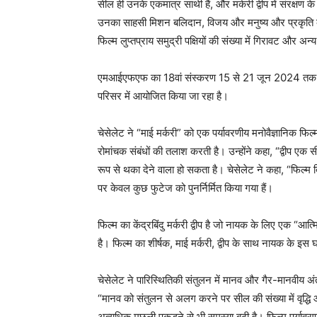
सील ही उनके एकमात्र साथी हैं, और मर्करी द्वीप में संरक्षण के
उनका साहसी मिशन बलिदान, विजय और मनुष्य और प्रकृति के 
फिल्म लुप्तप्राय समुद्री पक्षियों की संख्या में गिरावट और अ
एमआईएफएफ का 18वां संस्करण 15 से 21 जून 2024 तक मुंबई
परिसर में आयोजित किया जा रहा है।
चेसेलेट ने “माई मर्करी” को एक पर्यावरणीय मनोवैज्ञानिक फ
रोमांचक संबंधों की तलाश करती है। उन्होंने कहा, “द्वीप एक 
रूप से थका देने वाला हो सकता है। चेसेलेट ने कहा, “फिल्
पर केवल कुछ फुटेज को पुनर्निर्मित किया गया हैं।
फिल्म का केंद्रबिंदु मर्करी द्वीप है जो नायक के लिए एक “आत्मि
है। फिल्म का शीर्षक, माई मर्करी, द्वीप के साथ नायक के इस घन
चेसेलेट ने पारिस्थितिकी संतुलन में मानव और गैर-मानवीय अंतर
“मानव को संतुलन से अलग करने पर सील की संख्या में वृद्धि और 
अत्यधिक मछली पकड़ने से भी समस्या बढ़ी है। फिल्म पर्यावरण 