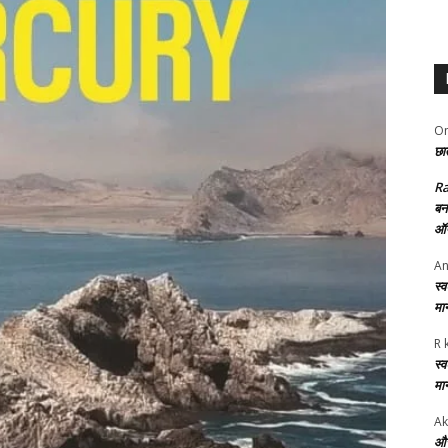
Om
छात
R
बन
ऑफ
An
स्
मा
R 
स्
मा
Ak
और