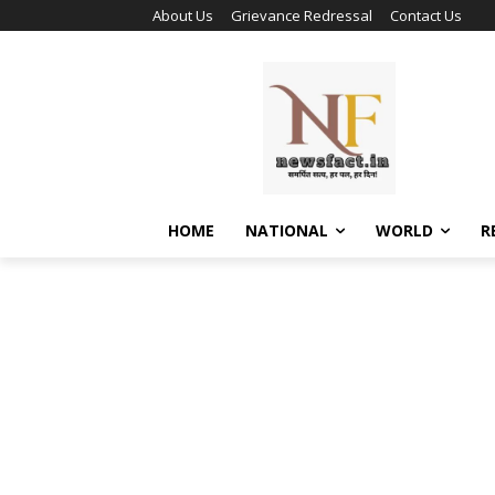
About Us
Grievance Redressal
Contact Us
HOME
NATIONAL
WORLD
R