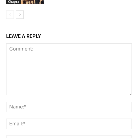
Chapra
LEAVE A REPLY
Comment:
Na
Ema