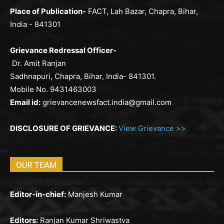
Place of Publication-
FACT, Lah Bazar, Chapra, Bihar,
India - 841301
Grievance Redressal Officer-
Dr. Amit Ranjan
Sadhnapuri, Chapra, Bihar, India- 841301.
Mobile No. 9431463003
Email id:
grievancenewsfact.india@gmail.com
DISCLOSURE OF GRIEVANCE:
View Grievance >>
OUR TEAM
Editor-in-chief:
Manjesh Kumar
Editors:
Ranjan Kumar Shriwastva