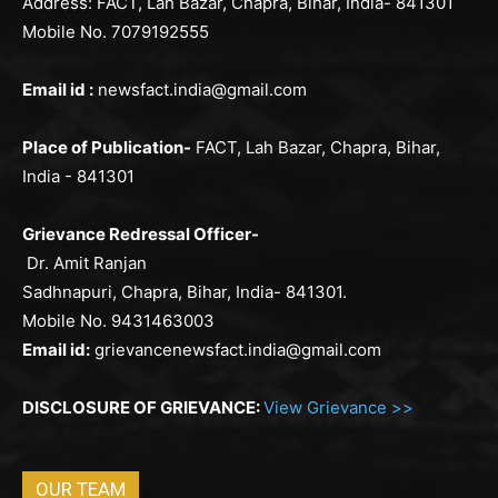
Address: FACT, Lah Bazar, Chapra, Bihar, India- 841301
Mobile No. 7079192555
Email id :
newsfact.india@gmail.com
Place of Publication-
FACT, Lah Bazar, Chapra, Bihar,
India - 841301
Grievance Redressal Officer-
Dr. Amit Ranjan
Sadhnapuri, Chapra, Bihar, India- 841301.
Mobile No. 9431463003
Email id:
grievancenewsfact.india@gmail.com
DISCLOSURE OF GRIEVANCE:
View Grievance >>
OUR TEAM