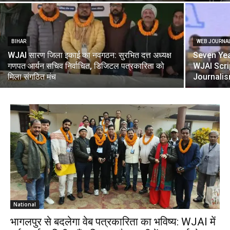
BIHAR
WEB JOURNA
WJAI सारण जिला इकाई का नवगठन: सुरभित दत्त अध्यक्ष
Seven Yea
गणपत आर्यन सचिव निर्वाचित, डिजिटल पत्रकारिता को
WJAI Scri
मिला संगठित मंच
Journali
National
भागलपुर से बदलेगा वेब पत्रकारिता का भविष्य: WJAI में