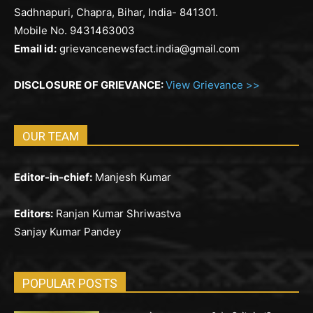
Sadhnapuri, Chapra, Bihar, India- 841301.
Mobile No. 9431463003
Email id:
grievancenewsfact.india@gmail.com
DISCLOSURE OF GRIEVANCE:
View Grievance >>
OUR TEAM
Editor-in-chief:
Manjesh Kumar
Editors:
Ranjan Kumar Shriwastva
Sanjay Kumar Pandey
POPULAR POSTS