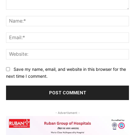
Comment:
Na
Ema
Web
Save my name, email, and website in this browser for the
next time I comment.
- Advertisment -