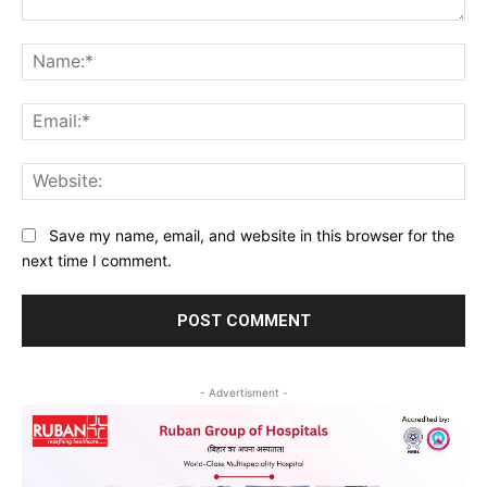
Comment:
Na
Ema
Web
Save my name, email, and website in this browser for the
next time I comment.
- Advertisment -