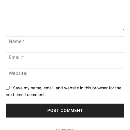
Comment:
Na
Ema
Web
Save my name, email, and website in this browser for the
next time I comment.
- Advertisment -