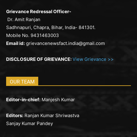
Grievance Redressal Officer-
Dr. Amit Ranjan
Sadhnapuri, Chapra, Bihar, India- 841301.
Mobile No. 9431463003
Email id:
grievancenewsfact.india@gmail.com
DISCLOSURE OF GRIEVANCE:
View Grievance >>
OUR TEAM
Editor-in-chief:
Manjesh Kumar
Editors:
Ranjan Kumar Shriwastva
Sanjay Kumar Pandey