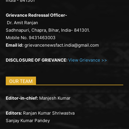
India - 841301
Grievance Redressal Officer-
Dr. Amit Ranjan
Sadhnapuri, Chapra, Bihar, India- 841301.
Mobile No. 9431463003
Email id:
grievancenewsfact.india@gmail.com
DISCLOSURE OF GRIEVANCE:
View Grievance >>
OUR TEAM
Editor-in-chief:
Manjesh Kumar
Editors:
Ranjan Kumar Shriwastva
Sanjay Kumar Pandey