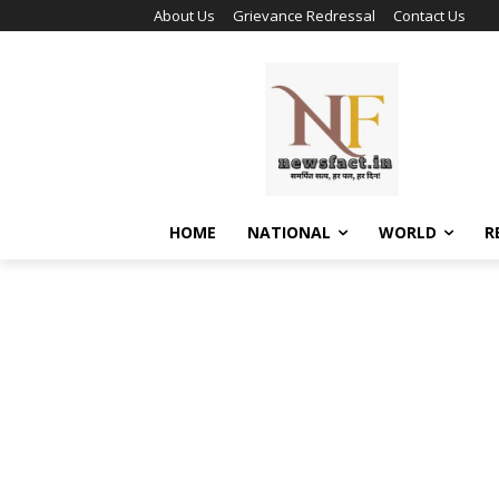
About Us
Grievance Redressal
Contact Us
HOME
NATIONAL
WORLD
R