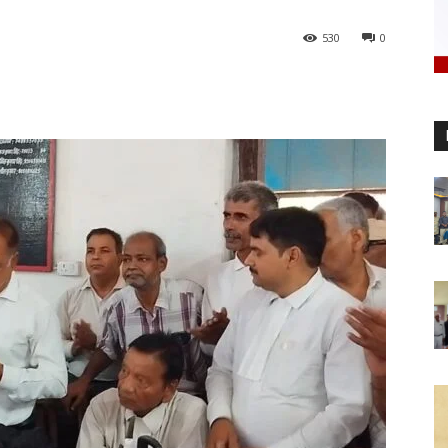
530
0