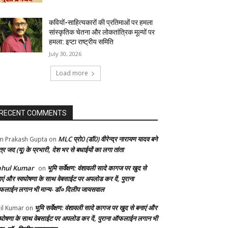
कवियों-साहित्यकारों की प्रतिमाओं पर हमला
सांस्कृतिक चेतना और लोकतांत्रिक मूल्यों पर
हमला: इप्टा राष्ट्रीय समिति
July 30, 2026
Load more
RECENT COMMENTS
MLC प्रो0 (डॉ0) वीरेन्द्र नारायण यादव बने
 Prakash Gupta
on
्र जद (यू) के प्रभारी, देश भर से बधाईयों का लगा तांता
ahul Kumar
भूमि सर्वेक्षण: वंशावली सादे कागज पर खुद से
on
ाएं और स्वघोषणा के साथ वेबसाईट पर अपलोड कर दें, पुराना
लाईन लगान भी मान्य- डॉ० दिलीप जायसवाल
भूमि सर्वेक्षण: वंशावली सादे कागज पर खुद से बनाएं और
il Kumar
on
वघोषणा के साथ वेबसाईट पर अपलोड कर दें, पुराना ऑफलाईन लगान भी